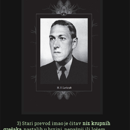
3) Stari prevod imao je čitav
niz krupnih
grešaka
, nastalih u brzini, nepažnji ili lošem