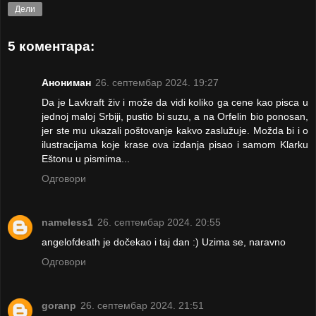
Дели
5 коментара:
Анониман
26. септембар 2024. 19:27
Da je Lavkraft živ i može da vidi koliko ga cene kao pisca u
jednoj maloj Srbiji, pustio bi suzu, a na Orfelin bio ponosan,
jer ste mu ukazali poštovanje kakvo zaslužuje. Možda bi i o
ilustracijama koje krase ova izdanja pisao i samom Klarku
Eštonu u pismima...
Одговори
nameless1
26. септембар 2024. 20:55
angelofdeath je dočekao i taj dan :) Uzima se, naravno
Одговори
goranp
26. септембар 2024. 21:51