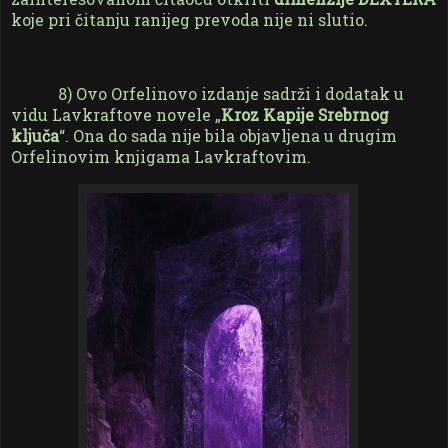
koje pri čitanju ranijeg prevoda nije ni slutio.
8) Ovo Orfelinovo izdanje sadrži i dodatak u
vidu Lavkraftove novele „
Kroz Kapije Srebrnog
ključa
“. Ona do sada nije bila objavljena u drugim
Orfelinovim knjigama Lavkraftovim.