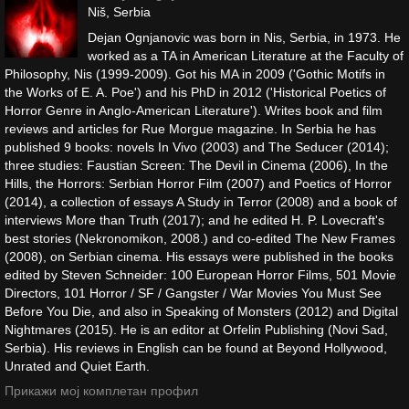
Niš, Serbia
Dejan Ognjanovic was born in Nis, Serbia, in 1973. He
worked as a TA in American Literature at the Faculty of
Philosophy, Nis (1999-2009). Got his MA in 2009 ('Gothic Motifs in
the Works of E. A. Poe') and his PhD in 2012 ('Historical Poetics of
Horror Genre in Anglo-American Literature'). Writes book and film
reviews and articles for Rue Morgue magazine. In Serbia he has
published 9 books: novels In Vivo (2003) and The Seducer (2014);
three studies: Faustian Screen: The Devil in Cinema (2006), In the
Hills, the Horrors: Serbian Horror Film (2007) and Poetics of Horror
(2014), a collection of essays A Study in Terror (2008) and a book of
interviews More than Truth (2017); and he edited H. P. Lovecraft's
best stories (Nekronomikon, 2008.) and co-edited The New Frames
(2008), on Serbian cinema. His essays were published in the books
edited by Steven Schneider: 100 European Horror Films, 501 Movie
Directors, 101 Horror / SF / Gangster / War Movies You Must See
Before You Die, and also in Speaking of Monsters (2012) and Digital
Nightmares (2015). He is an editor at Orfelin Publishing (Novi Sad,
Serbia). His reviews in English can be found at Beyond Hollywood,
Unrated and Quiet Earth.
Прикажи мој комплетан профил