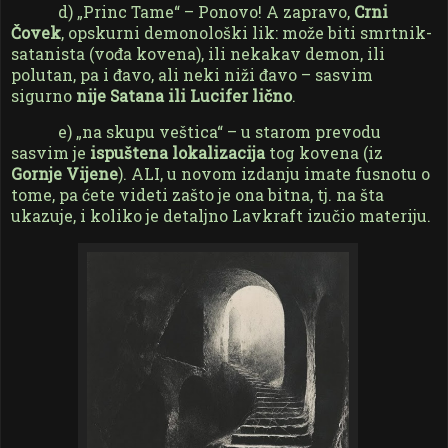
d) „Princ Tame“ – Ponovo! A zapravo,
Crni
Čovek
, opskurni demonološki lik: može biti smrtnik-
satanista (vođa kovena), ili nekakav demon, ili
polutan, pa i đavo, ali neki niži đavo – sasvim
sigurno
nije Satana ili Lucifer lično
.
e) „na skupu veštica“ – u starom prevodu
sasvim je
ispuštena lokalizacija
tog kovena (iz
Gornje Vijene
). ALI, u novom izdanju imate fusnotu o
tome, pa ćete videti zašto je ona bitna, tj. na šta
ukazuje, i koliko je detaljno Lavkraft izučio materiju.