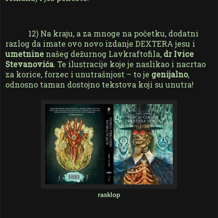
12) Na kraju, a za mnoge na početku, dodatni
razlog da imate ovo novo izdanje DEXTERA jesu i
umetnine
našeg dežurnog Lavkraftofila,
dr Ivice
Stevanovića
. Te ilustracije koje je naslikao i nacrtao
za korice, forzec i unutrašnjost – to je
genijalno
,
odnosno taman dostojno tekstova koji su unutra!
rasklop