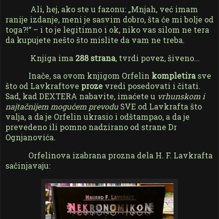
Ali, hej, ako ste u fazonu: „Mnjah, već imam
ranije izdanje, meni je sasvim dobro, šta će mi bolje od
toga?!“ – i to je legitimno i ok, niko vas silom ne tera
da kupujete nešto što mislite da vam ne treba.
Knjiga ima
288 strana
, tvrdi povez, šiveno...
Inače, sa ovom knjigom Orfelin
kompletira
sve
što od Lavkraftove
proze
vredi posedovati i čitati.
Sad, kad DEXTERA nabavite, imaćete u
vrhunskom i
najtačnijem mogućem prevodu
SVE od Lavkrafta što
valja, a da je Orfelin ukrasio i odštampao, a da je
prevedeno ili pomno nadzirano od strane Dr
Ognjanovića.
Orfelinova izabrana prozna dela H. F. Lavkrafta
sačinjavaju: