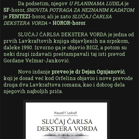
Da podsetim, njegov
U PLANINAMA LUDILA
je
SF
-horor,
SNOVITA POTRAGA ZA NEZNANIM KADATOM
je
FENTEZI
-horor, ali je zato
SLUČAJ ČARLSA
DEKSTERA VORDA
=
HOROR-horor
.
SLUČAJ ČARLSA DEKSTERA VORDA je jedna od
prvih Lavkraftovih knjiga objavljenih na srpskom,
daleke 1990. Izvorno ga je objavio BIGZ, a potom su
neki drugi izdavači preštampavali taj isti prevod
Gordane Velmar-Janković.
Novo izdanje
preveo je dr Dejan Ognjanović
,
koji je dosad već kod Orfelina objavio i nove prevode
druga dva Lavkraftova romana, kao i dobrog dela
njegovih najboljih priča.