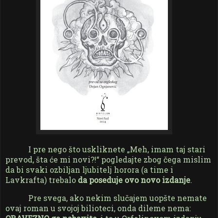
I pre nego što uskliknete „Meh, imam taj stari
prevod, šta će mi novi?!“ pogledajte zbog čega mislim
da bi svaki ozbiljan ljubitelj horora (a time i
Lavkrafta) trebalo
da poseduje ovo novo izdanje
.
Pre svega, ako nekim slučajem uopšte nemate
ovaj roman u svojoj bilioteci, onda dileme nema: