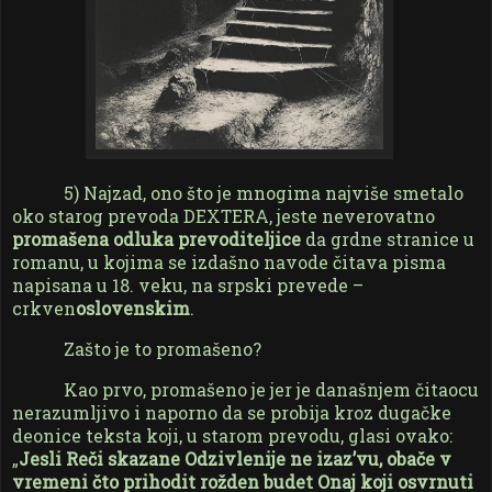
5) Najzad, ono što je mnogima najviše smetalo
oko starog prevoda DEXTERA, jeste neverovatno
promašena odluka prevoditeljice
da grdne stranice u
romanu, u kojima se izdašno navode čitava pisma
napisana u 18. veku, na srpski prevede –
crkven
oslovenskim
.
Zašto je to promašeno?
Kao prvo, promašeno je jer je današnjem čitaocu
nerazumljivo i naporno da se probija kroz dugačke
deonice teksta koji, u starom prevodu, glasi ovako:
„
Jesli Reči skazane Odzivlenije ne izaz’vu, obače v
vremeni čto prihodit rožden budet Onaj koji osvrnuti