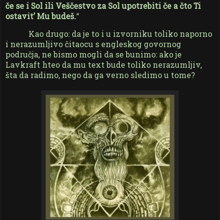
če se i Sol ili Veščestvo za Sol upotrebiti če a čto Ti
ostavit’ Mu budeš.
“
Kao drugo: da je to i u izvorniku toliko naporno
i nerazumljivo čitaocu s engleskog govornog
područja, ne bismo mogli da se bunimo: ako je
Lavkraft hteo da mu text bude toliko nerazumljiv,
šta da radimo, nego da ga verno sledimo u tome?