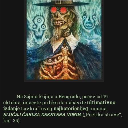
Na Sajmu knjiga u Beogradu, počev od 19.
oktobra, imaćete priliku da nabavite
ultimativno
izdanje
Lavkraftovog
najhororičnijeg
romana,
SLUČAJ ČARLSA DEKSTERA VORDA
(„Poetika strave“,
knj. 35).