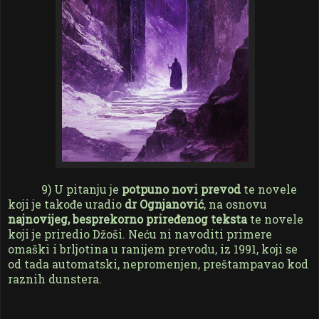
9) U pitanju je
potpuno novi prevod
te novele
koji je takođe uradio
dr Ognjanović
, na osnovu
najnovijeg, besprekorno priređenog teksta
te novele
koji je priredio Džoši. Neću ni navoditi primere
omaški i brljotina u ranijem prevodu, iz 1991, koji se
od tada automatski, nepromenjen, preštampavao kod
raznih dunstera.