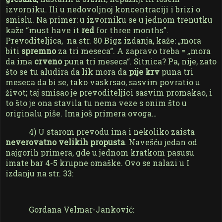
izvorniku. Ili u nedovoljnoj koncentraciji i brizi o
smislu. Na primer: u izvorniku se u jednom trenutku
kaže “must have it
red
for three months”.
Prevoditeljica,
na str. 80 Bigz izdanja, kaže: „mora
biti
spremno
za tri meseca“. A zapravo treba = „mora
da ima
crveno
puna tri meseca“. Sitnica? Pa, nije, zato
što se tu aludira da lik mora da
pije krv
puna tri
meseca da bi se, tako vaskrsao, sasvim povratio u
život; taj smisao je prevoditeljici sasvim promakao, i
to što je ona stavila tu nema veze s onim što u
originalu piše. Ima još primera ovoga…
4) U starom prevodu ima i nekoliko zaista
neverovatno velikih propusta
. Navešću jedan od
najgorih primera, gde u jednom kratkom pasusu
imate bar 4-5 krupne omaške. Ovo se nalazi u
I
izdanju na str. 33:
Gordana Velmar-Janković: