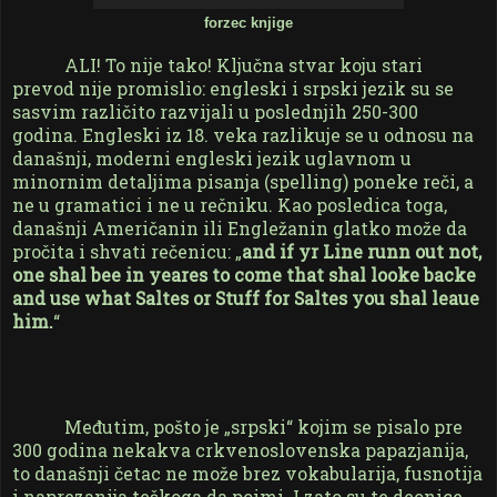
forzec knjige
ALI! To nije tako! Ključna stvar koju stari
prevod nije promislio: engleski i srpski jezik su se
sasvim različito razvijali u poslednjih 250-300
godina. Engleski iz 18. veka razlikuje se u odnosu na
današnji, moderni engleski jezik uglavnom u
minornim detaljima pisanja (spelling) poneke reči, a
ne u gramatici i ne u rečniku. Kao posledica toga,
današnji Američanin ili Engležanin glatko može da
pročita i shvati rečenicu: „
and if yr Line runn out not,
one shal
bee in yeares to come that shal looke backe
and use what Saltes or Stuff for Saltes you shal leaue
him.
“
Međutim, pošto je „srpski“ kojim se pisalo pre
300 godina nekakva crkvenoslovenska papazjanija,
to današnji četac ne može brez vokabularija, fusnotija
i naprezanija teškoga da poimi. I zato su te deonice,