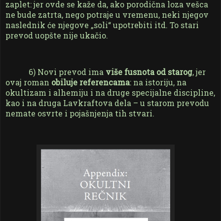
zaplet: jer ovde se kaže da, ako porodična loza vešca
ne bude zatrta, nego potraje u vremenu, neki njegov
naslednik će njegove „soli“ upotrebiti itd. To stari
prevod uopšte nije ukačio.
6) Novi prevod ima
više fusnota od starog
, jer
ovaj roman
obiluje referencama
: na istoriju, na
okultizam i alhemiju i na druge specijalne discipline,
kao i na druga Lavkraftova dela – u starom prevodu
nemate osvrte i pojašnjenja tih stvari.