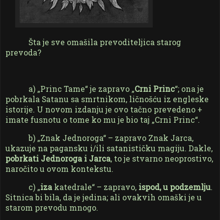
Šta je sve omašila prevoditeljica starog
prevoda?
a) „Princ Tame“ je zapravo „
Crni Princ
“; ona je
pobrkala Satanu sa smrtnikom, ličnošću iz engleske
istorije. U novom izdanju je ovo tačno prevedeno +
imate fusnotu o tome ko mu je bio taj „Crni Princ“.
b) „Znak Jednoroga“ – zapravo Znak Jarca,
ukazuje na pagansku i/ili satanističku magiju. Dakle,
pobrkati Jednoroga i Jarca
, to je stvarno neoprostivo,
naročito u ovom kontekstu.
c) „
iza
katedrale“ – zapravo,
ispod, u podzemlju
.
Sitnica bi bila, da je jedina; ali ovakvih omaški je u
starom prevodu mnogo.