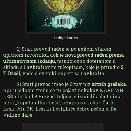
zadnja korica
1) Stari prevod rađen je po nekom starom,
upitnom izvorniku, dok je
novi prevod rađen prema
ultimativnom izdanju
, minuciozno doteranom u
skladu s Lavkraftovim rukopisom, koje je priredio
S.
T. Džoši
, vodeći svetski expert za Lavkrafta.
2) Stari prevod imao je čitav niz
sitnih grešaka
,
npr. u jednom trenu se tu pojavi nekakav KAPETAN
LEŠI niotkuda! Prevoditeljica je izmislila da tu ima
neki „kapetan Hari Leši“, a zapravo treba = Čarls
Lesli. Ali, OK, Leši ili Lesli, biće dobro pečenje. Da
vidimo dalje.