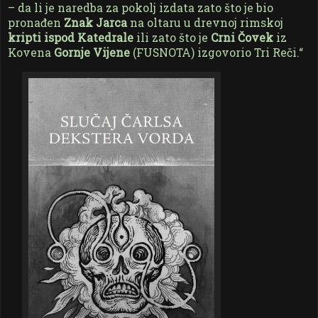
– da li je naredba za pokolj izdata zato što je bio
pronađen
Znak Jarca
na oltaru u drevnoj rimskoj
kripti ispod Katedrale
ili zato što je
Crni Čovek
iz
Kovena
Gornje Vijene
(FUSNOTA) izgovorio Tri Reči.“