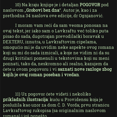
10) Na kraju knjige je i detaljan
POGOVOR
pod
naslovom „
Grobovi bez dna
“. Autor je, kao i za
prethodna 34 naslova ove edicije, dr Ognjanović.
I moram vam reći da sam veoma ponosan na
ovaj tekst, jer iako sam o Lavkraftu već toliko puta
pisao do sada, dugotrajan prevodilački boravak u
DEXTERU, iznutra, u Lavkraftovim cipelama,
omogućio mi je da uvidim neke aspekte ovog romana
koji su mi do sada izmicali, a koje ne vidim ni da su
drugi kritičari pomenuli u tekstovima koji su meni
poznati, tako da, neskromno ali realno, kazujem da
ćete u ovom pogovoru i vi
saznati nove razloge zbog
kojih je ovaj roman poseban i vredan
.
11) Uz pogovor ćete videti i nekoliko
prikladnih ilustracija
: kuću u Providensu koja je
poslužila kao uzor za dom Č. D. Vorda; prvu stranicu
Lavkraftovog rukopisa (sa originalnim naslovom
romana) i još ponešto.