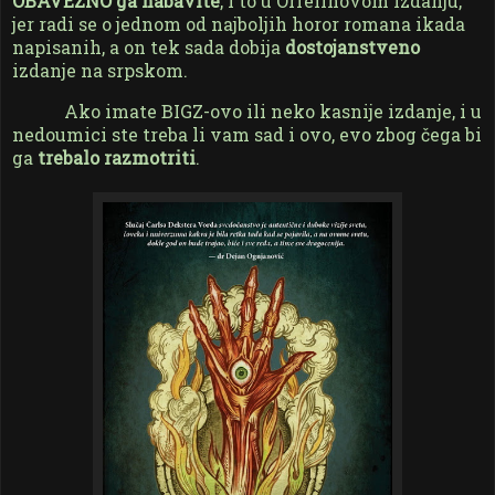
OBAVEZNO ga nabavite
, i to u Orfelinovom izdanju,
jer radi se o jednom od najboljih horor romana ikada
napisanih, a on tek sada dobija
dostojanstveno
izdanje na srpskom.
Ako imate BIGZ-ovo ili neko kasnije izdanje, i u
nedoumici ste treba li vam sad i ovo, evo zbog čega bi
ga
trebalo razmotriti
.