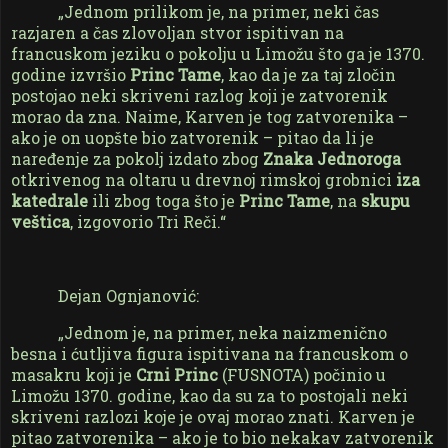
„Jednom prilikom je, na primer, neki čas
razjaren a čas zlovoljan stvor ispitivan na
francuskom jeziku o pokolju u Limožu što ga je 1370.
godine izvršio
Princ Tame
, kao da je za taj zločin
postojao neki skriveni razlog koji je zatvorenik
morao da zna. Naime, Karven je tog zatvorenika –
ako je on uopšte bio zatvorenik – pitao da li je
naređenje za pokolj izdato zbog
Znaka Jednoroga
otkrivenog na oltaru u drevnoj rimskoj grobnici
iza
katedrale
ili zbog toga što je
Princ Tame
, na
skupu
veštica
, izgovorio Tri Reči.“
Dejan Ognjanović:
„Jednom je, na primer, neka naizmenično
besna i ćutljiva figura ispitivana na francuskom o
masakru koji je
Crni Princ
(FUSNOTA) počinio u
Limožu 1370. godine, kao da su za to postojali neki
skriveni razlozi koje je ovaj morao znati. Karven je
pitao zatvorenika – ako je to bio nekakav zatvorenik