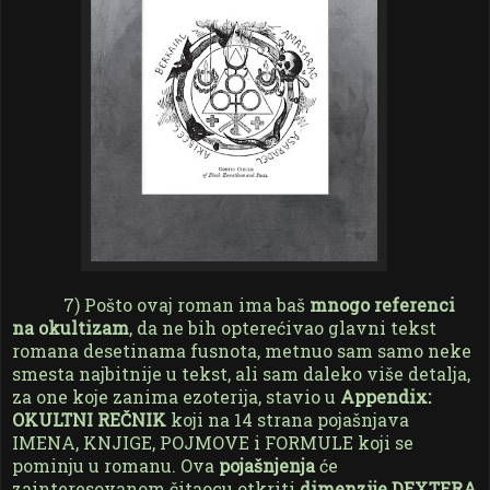
7) Pošto ovaj roman ima baš
mnogo referenci
na okultizam
, da ne bih opterećivao glavni tekst
romana desetinama fusnota, metnuo sam samo neke
smesta najbitnije u tekst, ali sam daleko više detalja,
za one koje zanima ezoterija, stavio u
Appendix:
OKULTNI REČNIK
koji na 14 strana pojašnjava
IMENA, KNJIGE, POJMOVE i FORMULE koji se
pominju u romanu. Ova
pojašnjenja
će
zainteresovanom čitaocu otkriti
dimenzije DEXTERA