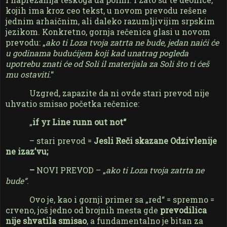
kojih ima kroz ceo tekst, u novom prevodu rešene
jednim arhaičnim, ali daleko razumljivijim srpskim
jezikom. Konkretno, gornja rečenica glasi u novom
prevodu: „
ako ti Loza tvoja zatrta ne bude, jedan naići će
u godinama budućijem koji kad unatrag pogleda
upotrebu znati će od Soli il materijala za Soli što ti ćeš
mu ostaviti
.“
Uzgred, zapazite da ni ovde stari prevod nije
uhvatio smisao početka rečenice:
„
if yr Line runn out not“
– stari prevod =
Jesli Reči skazane Odzivlenije
ne izaz’vu;
–
NOVI PREVOD – „
ako ti Loza tvoja zatrta ne
bude“
.
Ovo je, kao i gornji primer sa „red“ = spremno =
crveno, još jedno od brojnih mesta gde
prevodilica
nije shvatila smisao
, a fundamentalno je bitan za