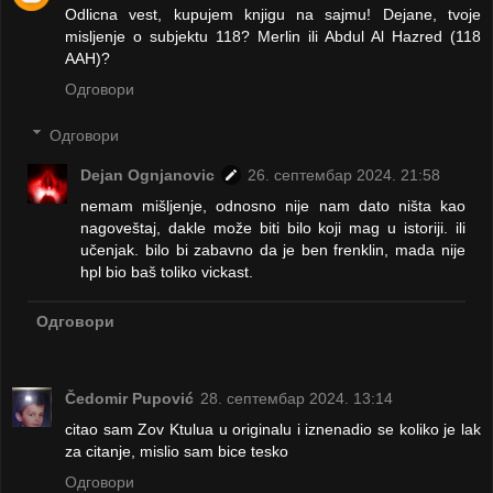
Odlicna vest, kupujem knjigu na sajmu! Dejane, tvoje
misljenje o subjektu 118? Merlin ili Abdul Al Hazred (118
AAH)?
Одговори
Одговори
Dejan Ognjanovic
26. септембар 2024. 21:58
nemam mišljenje, odnosno nije nam dato ništa kao
nagoveštaj, dakle može biti bilo koji mag u istoriji. ili
učenjak. bilo bi zabavno da je ben frenklin, mada nije
hpl bio baš toliko vickast.
Одговори
Čedomir Pupović
28. септембар 2024. 13:14
citao sam Zov Ktulua u originalu i iznenadio se koliko je lak
za citanje, mislio sam bice tesko
Одговори