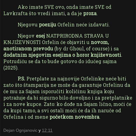
Ako imate SVE ovo, onda imate SVE od
Lavkrafta što vredi imati, a da je
proza
.
Njegovu
poeziju
Orfelin neće izdavati.
Njegov
esej
NATPRIRODNA STRAVA U
KNJIŽEVNOSTI Orfelin će objaviti u
novom,
anotiranom prevodu
(by dr Ghoul, of course) i sa
dodatnim njegovim esejima o horor književnosti
.
Potrudiću se da to bude gotovo do idućeg sajma
(2025).
P.S.
Pretplate za najnovije Orfelinke neće biti
zato što štamparija ne može da garantuje Orfelinu da
će mu za Sajam isporučiti količinu knjiga koju
potražuje da bi sigurno bilo dovoljno i za pretplatnike
i za nove kupce. Zato: ko dođe na Sajam lično, moći će
da kupi tamo, a svi ostali moći će da ih naruče od
Orfelina i od mene
početkom novembra
.
Dejan Ognjanovic
у
12:11